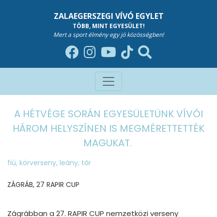
ZALAEGERSZEGI VÍVÓ EGYLET
TÖBB, MINT EGYESÜLET!
Mert a sport élmény egy jó közösségben!
A HÉTVÉGE SORÁN EGYESÜLETÜNK VÍVÓI
HÁROM HELYSZÍNEN IS MEGMÉRETTETTÉK
MAGUKAT.
fiú
,
körverseny
,
leány
,
tőr
ZÁGRÁB, 27 RAPIR CUP
Zágrábban a 27. RAPIR CUP nemzetközi verseny