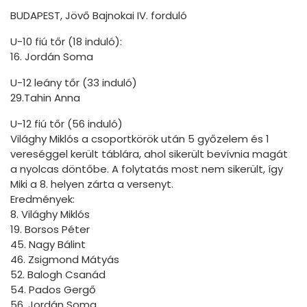
BUDAPEST, Jövő Bajnokai IV. forduló
U-10 fiú tőr (18 induló):
16. Jordán Soma
U-12 leány tőr (33 induló)
29.Tahin Anna
U-12 fiú tőr (56 induló)
Világhy Miklós a csoportkörök után 5 győzelem és 1
vereséggel került táblára, ahol sikerült bevívnia magát
a nyolcas döntőbe. A folytatás most nem sikerült, így
Miki a 8. helyen zárta a versenyt.
Eredmények:
8. Világhy Miklós
19. Borsos Péter
45. Nagy Bálint
46. Zsigmond Mátyás
52. Balogh Csanád
54. Pados Gergő
56. Jordán Soma