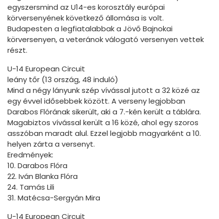
egyszersmind az U14-es korosztály európai
körversenyének következő állomása is volt.
Budapesten a legfiatalabbak a Jövő Bajnokai
körversenyen, a veteránok válogató versenyen vettek
részt.
U-14 European Circuit
leány tőr (13 ország, 48 induló)
Mind a négy lányunk szép vívással jutott a 32 közé az
egy évvel idősebbek között. A verseny legjobban
Darabos Flórának sikerült, aki a 7.-kén került a táblára.
Magabiztos vívással került a 16 közé, ahol egy szoros
asszóban maradt alul. Ezzel legjobb magyarként a 10.
helyen zárta a versenyt.
Eredmények:
10. Darabos Flóra
22. Iván Blanka Flóra
24. Tamás Lili
31. Matécsa-Sergyán Mira
U-14 European Circuit