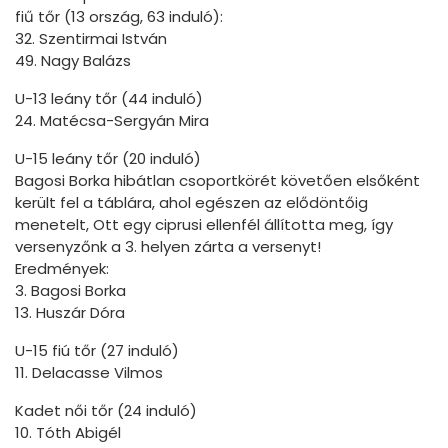
fiű tőr (13 ország, 63 induló):
32. Szentirmai István
49. Nagy Balázs
U-13 leány tőr (44 induló)
24. Matécsa-Sergyán Mira
U-15 leány tőr (20 induló)
Bagosi Borka hibátlan csoportkörét követően elsőként
került fel a táblára, ahol egészen az elődöntőig
menetelt, Ott egy ciprusi ellenfél állította meg, így
versenyzőnk a 3. helyen zárta a versenyt!
Eredmények:
3. Bagosi Borka
13. Huszár Dóra
U-15 fiú tőr (27 induló)
11. Delacasse Vilmos
Kadet női tőr (24 induló)
10. Tóth Abigél