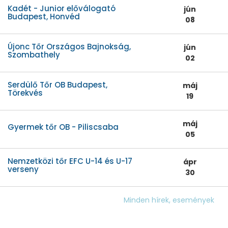
Kadét - Junior előválogató
jún
Budapest, Honvéd
08
Újonc Tőr Országos Bajnokság,
jún
Szombathely
02
Serdülő Tőr OB Budapest,
máj
Törekvés
19
máj
Gyermek tőr OB - Piliscsaba
05
Nemzetközi tőr EFC U-14 és U-17
ápr
verseny
30
Minden hírek, események