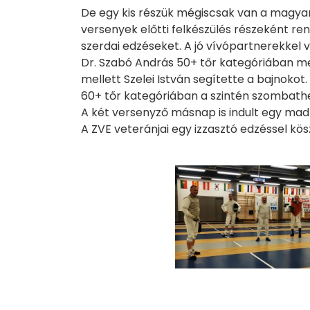
De egy kis részük mégiscsak van a magyar
versenyek előtti felkészülés részeként r
szerdai edzéseket. A jó vívópartnerekkel 
Dr. Szabó András 50+ tőr kategóriában me
mellett Szelei István segítette a bajnokot.
60+ tőr kategóriában a szintén szombathel
A két versenyző másnap is indult egy madr
A ZVE veteránjai egy izzasztó edzéssel kö