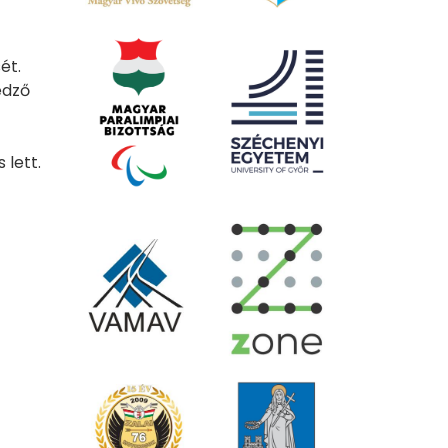
ét.
edző
 lett.