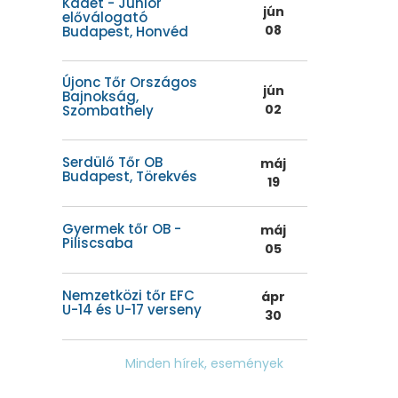
Kadét - Junior
jún
előválogató
08
Budapest, Honvéd
Újonc Tőr Országos
jún
Bajnokság,
02
Szombathely
Serdülő Tőr OB
máj
Budapest, Törekvés
19
Gyermek tőr OB -
máj
Piliscsaba
05
Nemzetközi tőr EFC
ápr
U-14 és U-17 verseny
30
Minden hírek, események