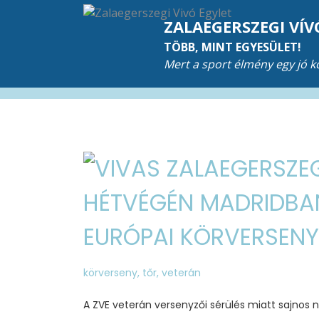
ZALAEGERSZEGI VÍV
TÖBB, MINT EGYESÜLET!
Mert a sport élmény egy jó 
HÉTVÉGÉN MADRIDBA
EURÓPAI KÖRVERSENY
körverseny
,
tőr
,
veterán
A ZVE veterán versenyzői sérülés miatt sajnos 