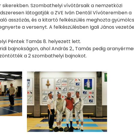
 sikerekben. Szombathelyi vívótársaik a nemzetközi
endszeresen látogatják a ZVE Iván Dentál Vívóteremben a
való asszózás, és a kitartó felkészülés meghozta gyümölcs
gnyerte a versenyt. A felkészülésben Igali János vezető
yi Péntek Tamás 8. helyezett lett.
idi bajnokságon, ahol András 2., Tamás pedig aranyérmes
szöntötték a 2 szombathelyi bajnokot.