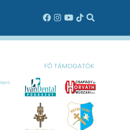
FŐ TÁMOGATÓK
ólapra