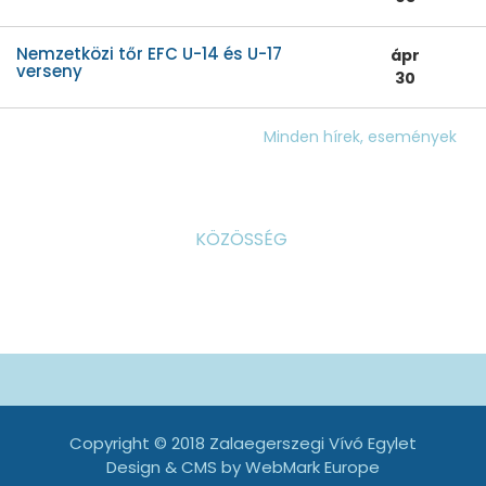
Nemzetközi tőr EFC U-14 és U-17
ápr
verseny
30
Minden hírek, események
KÖZÖSSÉG
Copyright © 2018 Zalaegerszegi Vívó Egylet
Design & CMS by
WebMark Europe