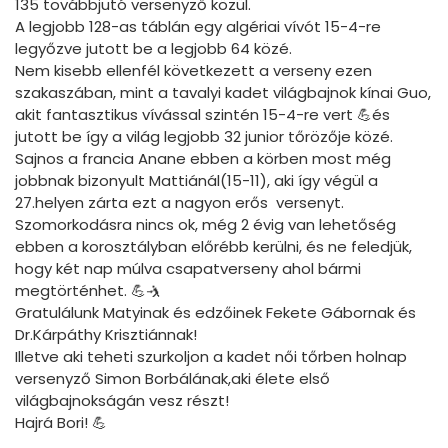
135 továbbjutó versenyző közül.
A legjobb 128-as táblán egy algériai vívót 15-4-re
legyőzve jutott be a legjobb 64 közé.
Nem kisebb ellenfél következett a verseny ezen
szakaszában, mint a tavalyi kadet világbajnok kínai Guo,
akit fantasztikus vívással szintén 15-4-re vert 💪és
jutott be így a világ legjobb 32 junior tőrözője közé.
Sajnos a francia Anane ebben a körben most még
jobbnak bizonyult Mattiánál(15-11), aki így végül a
27.helyen zárta ezt a nagyon erős versenyt.
Szomorkodásra nincs ok, még 2 évig van lehetőség
ebben a korosztályban előrébb kerülni, és ne feledjük,
hogy két nap múlva csapatverseny ahol bármi
megtörténhet. 💪🤺
Gratulálunk Matyinak és edzőinek Fekete Gábornak és
Dr.Kárpáthy Krisztiánnak!
Illetve aki teheti szurkoljon a kadet női tőrben holnap
versenyző Simon Borbálának,aki élete első
világbajnokságán vesz részt!
Hajrá Bori! 💪