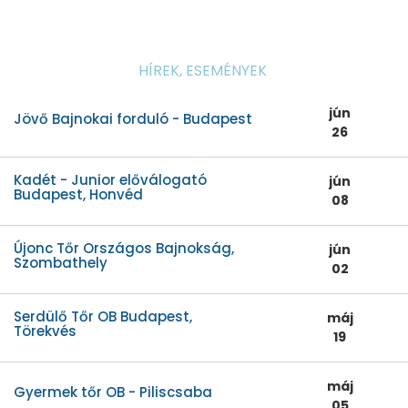
HÍREK, ESEMÉNYEK
jún
Jövő Bajnokai forduló - Budapest
26
Kadét - Junior előválogató
jún
Budapest, Honvéd
08
Újonc Tőr Országos Bajnokság,
jún
Szombathely
02
Serdülő Tőr OB Budapest,
máj
Törekvés
19
máj
Gyermek tőr OB - Piliscsaba
05