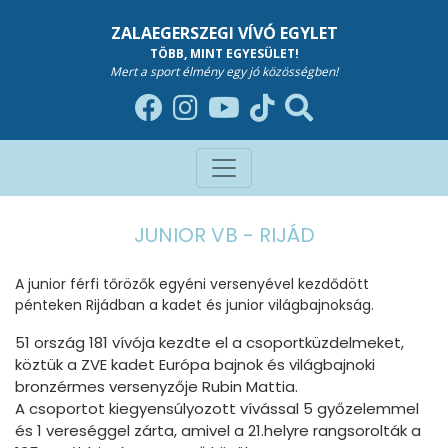
ZALAEGERSZEGI VÍVÓ EGYLET
TÖBB, MINT EGYESÜLET!
Mert a sport élmény egy jó közösségben!
JUNIOR VB - RIJÁD
A junior férfi tőrözők egyéni versenyével kezdődött
pénteken Rijádban a kadet és junior világbajnokság.
51 ország 181 vívója kezdte el a csoportküzdelmeket,
köztük a ZVE kadet Európa bajnok és világbajnoki
bronzérmes versenyzője Rubin Mattia.
A csoportot kiegyensúlyozott vívással 5 győzelemmel
és 1 vereséggel zárta, amivel a 21.helyre rangsorolták a