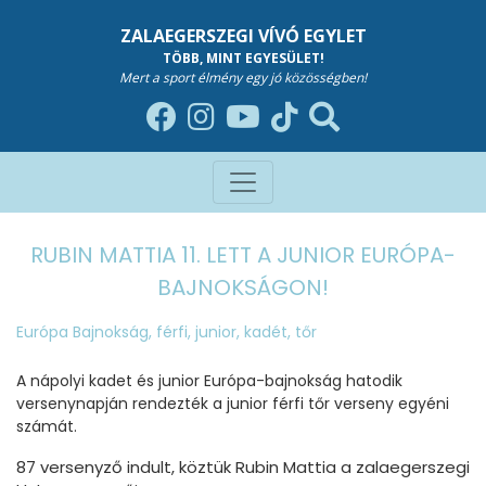
ZALAEGERSZEGI VÍVÓ EGYLET
TÖBB, MINT EGYESÜLET!
Mert a sport élmény egy jó közösségben!
RUBIN MATTIA 11. LETT A JUNIOR EURÓPA-
BAJNOKSÁGON!
Európa Bajnokság
,
férfi
,
junior
,
kadét
,
tőr
A nápolyi kadet és junior Európa-bajnokság hatodik
versenynapján rendezték a junior férfi tőr verseny egyéni
számát.
87 versenyző indult, köztük Rubin Mattia a zalaegerszegi