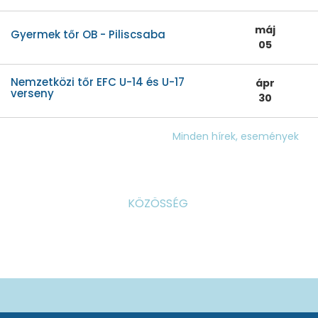
máj
Gyermek tőr OB - Piliscsaba
05
Nemzetközi tőr EFC U-14 és U-17
ápr
verseny
30
Minden hírek, események
KÖZÖSSÉG