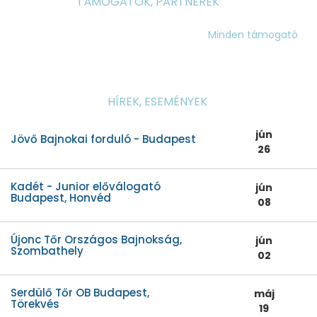
TÁMOGATÓK, PARTNEREK
Minden támogató
HÍREK, ESEMÉNYEK
jún
Jövő Bajnokai forduló - Budapest
26
Kadét - Junior előválogató
jún
Budapest, Honvéd
08
Újonc Tőr Országos Bajnokság,
jún
Szombathely
02
Serdülő Tőr OB Budapest,
máj
Törekvés
19