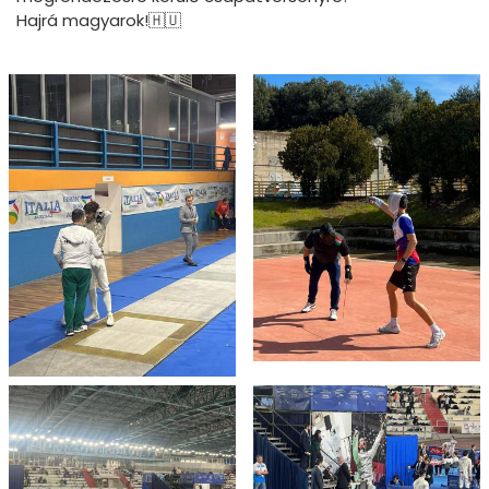
Hajrá magyarok!🇭🇺