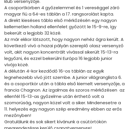
klub versenyzője.
A csoportkörben 4 győzelemmel és 1 vereséggel záró
magyar fiú a 64-es táblán a 17. rangsorolást kapta.
A direkt kieséses tábla első mérkőzésén egy nagyon
kellemetlen holland ellenfelet győzött le 15-9-re, így
bekerült a legjobb 32 közé.
Az már ekkor látszott, hogy nagyon nehéz ágra került. A
következő vívó a hazai pályán szereplő olasz versenyző
volt, akit nagyon koncentrált vívással sikerült 15-13-ra
legyőzni, és ezzel bekerülni Európa 16 legjobb junior
vívója közé.
A délután 4-kor kezdődő 16-os táblán az egyik
legnehezebb vívó jött szembe. A junior világranglista 6.
és a csoportkör után a tábla első kiemelt versenyzője, a
francia Chagnon. Az izgalmas és szoros mérkőzésen az
ellenfél 15-13-as győzelme után érthető volt a
szomorúság, nagyon közel volt a siker. Mindenesetre a
11. helyezés egy nagyon szép eredmény ebben az erős
mezőnyben!
Gratulálunk és sok sikert kívánunk a csütörtökön
megrendezésre kerülő csapatversenyre!