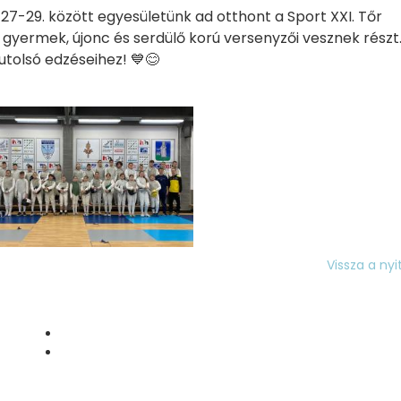
-29. között egyesületünk ad otthont a Sport XXI. Tőr
gyermek, újonc és serdülő korú versenyzői vesznek részt
utolsó edzéseihez! 💙😊
Vissza a nyi