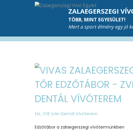
ZALAEGERSZEGI VÍV
TÖBB, MINT EGYESÜLET!
Mert a sport élmény egy jó 
TŐR EDZŐTÁBOR - ZV
DENTÁL VÍVÓTEREM
tőr
,
ZVE Iván Dentál Vívóterem
Edzőtábor a zalaegerszegi vívótermünkben