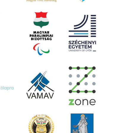
.
tólapra