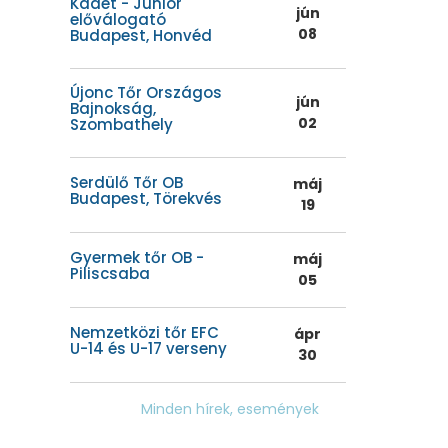
Kadét - Junior
jún
előválogató
08
Budapest, Honvéd
Újonc Tőr Országos
jún
Bajnokság,
02
Szombathely
Serdülő Tőr OB
máj
Budapest, Törekvés
19
Gyermek tőr OB -
máj
Piliscsaba
05
Nemzetközi tőr EFC
ápr
U-14 és U-17 verseny
30
Minden hírek, események