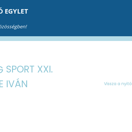
Ó EGYLET
közösségben!
SPORT XXI.
E IVÁN
Vissza a nyit