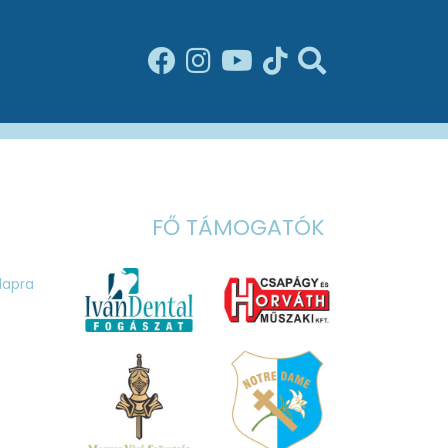
FŐ TÁMOGATÓK
ólapra