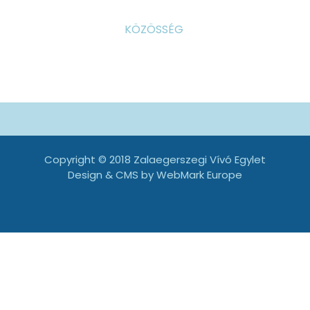
KÖZÖSSÉG
Copyright © 2018 Zalaegerszegi Vívó Egylet
Design & CMS by
WebMark Europe