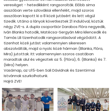
vereséget - hetedikként rangsorolták. Előbb sima
asszóban verte szlovákiai ellenfelét, majd szoros
asszóban kapott ki a 8 közé jutásért és lett végül
tizedik. Utána a lányok következtek 21 indulóval, köztük
négy ZVE-s. A dupla csoportkör Darabos Flóra negyedik,
Iván Blanka hatodik, Matécsa-Sergyán Mira kilencedik és
Tamás Lili tizenhatodik rangsorolásával végződött. A
tizenhat közé jutást valamennyien sikeresen
abszolválták, majd a nyolc közé hárman (Blanka, Flóra,
Mira) jutottak. Itt valamennyien szoros csatában
maradtak alul és végeztek az 5. (Flóra), 6. (Blanka) és 7.
(Mira) helyen.
Vasárnap, az U15-ben Sali Dávidnak és Szentirmai
Istvánnak szurkolhatunk.
Hajrá ZVE!