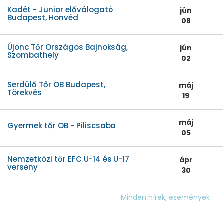
Kadét - Junior előválogató
jún
Budapest, Honvéd
08
Újonc Tőr Országos Bajnokság,
jún
Szombathely
02
Serdülő Tőr OB Budapest,
máj
Törekvés
19
máj
Gyermek tőr OB - Piliscsaba
05
Nemzetközi tőr EFC U-14 és U-17
ápr
verseny
30
Minden hírek, események