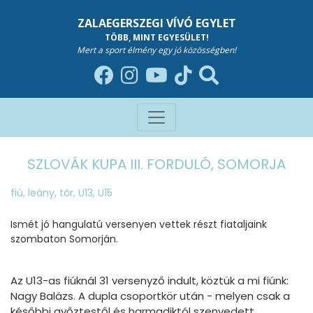
ZALAEGERSZEGI VÍVÓ EGYLET
TÖBB, MINT EGYESÜLET!
Mert a sport élmény egy jó közösségben!
SZLOVÁK KUPA III. FORDULÓ, SOMORJA
fiú
,
leány
,
tőr
,
U13
,
U15
Ismét jó hangulatú versenyen vettek részt fiataljaink
szombaton Somorján.
Az U13-as fiúknál 31 versenyző indult, köztük a mi fiúnk:
Nagy Balázs. A dupla csoportkör után - melyen csak a
későbbi győztestől és harmadiktól szenvedett