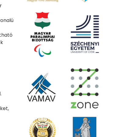
r
vonalú
tható
ék
.
ket,