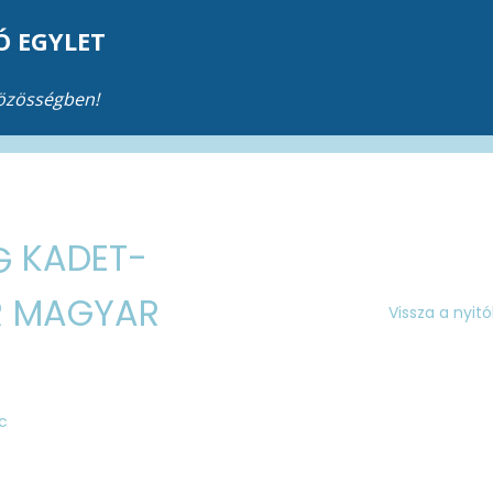
Ó EGYLET
közösségben!
KADET-
ŐR MAGYAR
Vissza a nyit
c