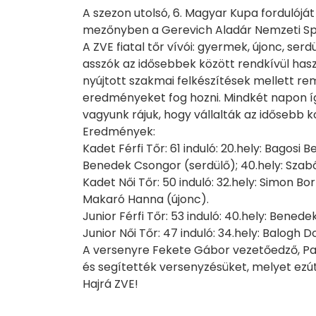
A szezon utolsó, 6. Magyar Kupa fordulójá
mezőnyben a Gerevich Aladár Nemzeti S
A ZVE fiatal tőr vívói: gyermek, újonc, ser
asszók az idősebbek között rendkívül haszn
nyújtott szakmai felkészítések mellett 
eredményeket fog hozni. Mindkét napon í
vagyunk rájuk, hogy vállalták az idősebb
Eredmények:
Kadet Férfi Tőr: 61 induló: 20.hely: Bagosi
Benedek Csongor (serdülő); 40.hely: Szabó 
Kadet Női Tőr: 50 induló: 32.hely: Simon Bo
Makaró Hanna (újonc).
Junior Férfi Tőr: 53 induló: 40.hely: Bened
Junior Női Tőr: 47 induló: 34.hely: Balogh D
A versenyre Fekete Gábor vezetőedző, Pat
és segítették versenyzésüket, melyet ezút
Hajrá ZVE!