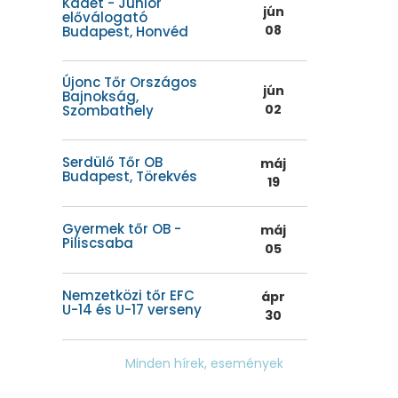
Kadét - Junior
jún
előválogató
08
Budapest, Honvéd
Újonc Tőr Országos
jún
Bajnokság,
02
Szombathely
Serdülő Tőr OB
máj
Budapest, Törekvés
19
Gyermek tőr OB -
máj
Piliscsaba
05
Nemzetközi tőr EFC
ápr
U-14 és U-17 verseny
30
Minden hírek, események