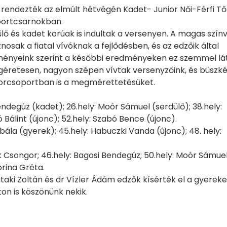
t rendezték az elmúlt hétvégén Kadet- Junior Női-Férfi Tő
portcsarnokban.
dülő és kadet korúak is indultak a versenyen. A magas szín
osak a fiatal vívóknak a fejlődésben, és az edzőik által
reményeink szerint a későbbi eredményeken ez szemmel lá
géretesen, nagyon szépen vívtak versenyzőink, és büszk
 korcsoportban is a megmérettetésüket.
 Bendegúz (kadet); 26.hely: Moór Sámuel (serdülő); 38.hely:
Bálint (újonc); 52.hely: Szabó Bence (újonc).
rbála (gyerek); 45.hely: Habuczki Vanda (újonc); 48. hely:
ek Csongor; 46.hely: Bagosi Bendegúz; 50.hely: Moór Sámuel
orina Gréta.
aki Zoltán és dr Vízler Ádám edzők kísérték el a gyereke
on is köszönünk nekik.