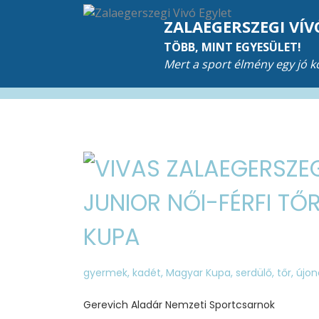
ZALAEGERSZEGI VÍV
TÖBB, MINT EGYESÜLET!
Mert a sport élmény egy jó 
JUNIOR NŐI-FÉRFI T
KUPA
gyermek
,
kadét
,
Magyar Kupa
,
serdülő
,
tőr
,
újon
Gerevich Aladár Nemzeti Sportcsarnok