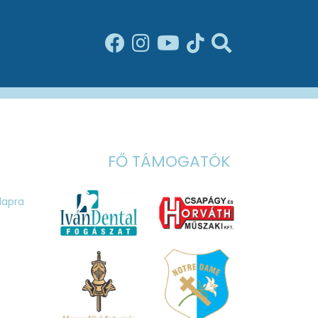
FŐ TÁMOGATÓK
ólapra