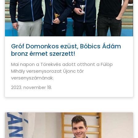
Gróf Domonkos ezüst, Bóbics Ádám
bronz érmet szerzett!
Mai napon a Törekvés adott otthont a Fülöp
Mihály versenysorozat Újonc tőr
versenyszámának.
2023. november 18.