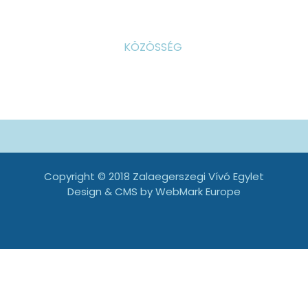
KÖZÖSSÉG
Copyright © 2018 Zalaegerszegi Vívó Egylet
Design & CMS by
WebMark Europe