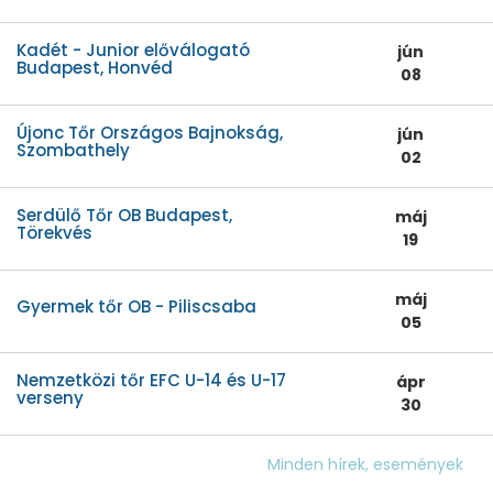
Kadét - Junior előválogató
jún
Budapest, Honvéd
08
Újonc Tőr Országos Bajnokság,
jún
Szombathely
02
Serdülő Tőr OB Budapest,
máj
Törekvés
19
máj
Gyermek tőr OB - Piliscsaba
05
Nemzetközi tőr EFC U-14 és U-17
ápr
verseny
30
Minden hírek, események