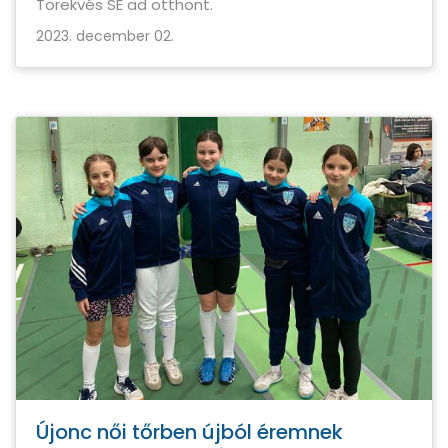
Törekvés SE ad otthont.
2023. december 02.
Újonc női tőrben újból éremnek