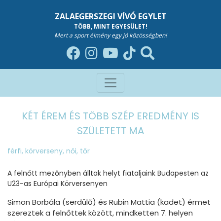
ZALAEGERSZEGI VÍVÓ EGYLET
TÖBB, MINT EGYESÜLET!
Mert a sport élmény egy jó közösségben!
KÉT ÉREM ÉS TÖBB SZÉP EREDMÉNY IS
SZÜLETETT MA
férfi
,
körverseny
,
női
,
tőr
A felnőtt mezőnyben álltak helyt fiataljaink Budapesten az
U23-as Európai Körversenyen
Simon Borbála (serdülő) és Rubin Mattia (kadet) érmet
szereztek a felnőttek között, mindketten 7. helyen