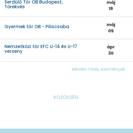
Serdülő Tőr OB Budapest,
máj
Törekvés
19
máj
Gyermek tőr OB - Piliscsaba
05
Nemzetközi tőr EFC U-14 és U-17
ápr
verseny
30
Minden hírek, események
KÖZÖSSÉG