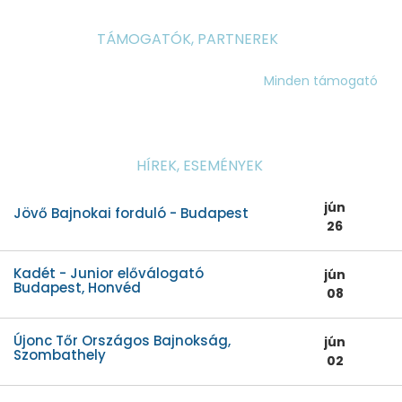
TÁMOGATÓK, PARTNEREK
Minden támogató
HÍREK, ESEMÉNYEK
jún
Jövő Bajnokai forduló - Budapest
26
Kadét - Junior előválogató
jún
Budapest, Honvéd
08
Újonc Tőr Országos Bajnokság,
jún
Szombathely
02