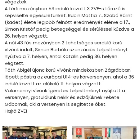
végeztek.
A férfi mezőnyben 53 induló között 3 ZVE-s tőröző is
képviselte egyesületünket. Rubin Mattia 7., Szabó Bálint
(kadet) élete legjobb felnőtt eredményét elérve a 17.,
Simon Kristóf pedig betegséggel és sérüléssel küzdve a
26. helyen végzett.
A női 43 fős mezőnyben 2 tehetséges serdülő korú
vívónk indult, Simon Borbála szenzációs teljesítményt
nyújtva a 7. helyen, Antal Katalin pedig 36. helyen
végzett.
Tóth Abigél újonc korú vívónk mindeközben Zágrábban
lépett pástra az európai U14-es körversenyen, ahol a 36
induló között az előkelő 11. helyen végzett.
Valamennyi vívónk ígéretes teljesítményt nyújtott a
versenyen, gratulálunk nekik és edzőjüknek Fekete
Gábornak, aki a versenyen is segítette őket.
Hajrá ZVE!