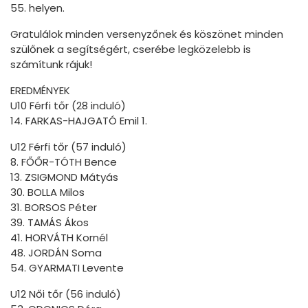
55. helyen.
Gratulálok minden versenyzőnek és köszönet minden
szülőnek a segítségért, cserébe legközelebb is
számítunk rájuk!
EREDMÉNYEK
U10 Férfi tőr (28 induló)
14. FARKAS-HAJGATÓ Emil 1.
U12 Férfi tőr (57 induló)
8. FŐŐR-TÓTH Bence
13. ZSIGMOND Mátyás
30. BOLLA Milos
31. BORSOS Péter
39. TAMÁS Ákos
41. HORVÁTH Kornél
48. JORDÁN Soma
54. GYARMATI Levente
U12 Női tőr (56 induló)