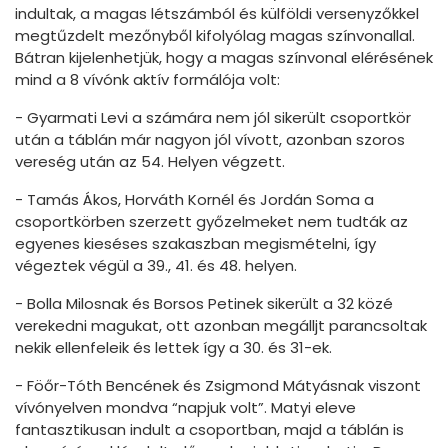
indultak, a magas létszámból és külföldi versenyzőkkel
megtűzdelt mezőnyből kifolyólag magas színvonallal.
Bátran kijelenhetjük, hogy a magas színvonal elérésének
mind a 8 vívónk aktív formálója volt:
- Gyarmati Levi a számára nem jól sikerült csoportkör
után a táblán már nagyon jól vívott, azonban szoros
vereség után az 54. Helyen végzett.
- Tamás Ákos, Horváth Kornél és Jordán Soma a
csoportkörben szerzett győzelmeket nem tudták az
egyenes kieséses szakaszban megismételni, így
végeztek végül a 39., 41. és 48. helyen.
- Bolla Milosnak és Borsos Petinek sikerült a 32 közé
verekedni magukat, ott azonban megálljt parancsoltak
nekik ellenfeleik és lettek így a 30. és 31-ek.
- Föőr-Tóth Bencének és Zsigmond Mátyásnak viszont
vívónyelven mondva “napjuk volt”. Matyi eleve
fantasztikusan indult a csoportban, majd a táblán is