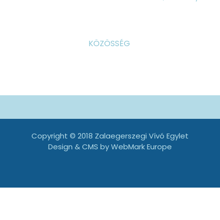
KÖZÖSSÉG
Copyright © 2018 Zalaegerszegi Vívó Egylet
Design & CMS by
WebMark Europe