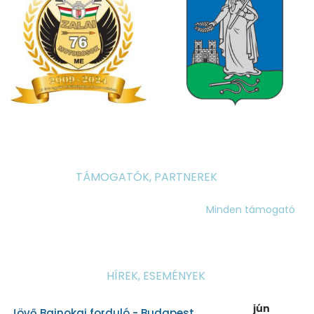
TÁMOGATÓK, PARTNEREK
Minden támogató
HÍREK, ESEMÉNYEK
jún
Jövő Bajnokai forduló - Budapest