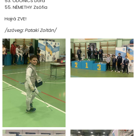
53. ODONICS Dóra
55. NÉMETHY Zsófia
Hajrá ZVE!
/szöveg: Pataki Zoltán/