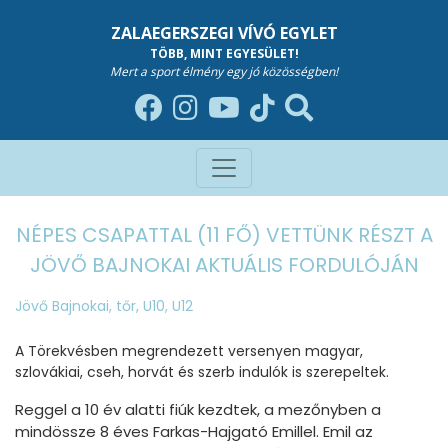
ZALAEGERSZEGI VÍVÓ EGYLET
TÖBB, MINT EGYESÜLET!
Mert a sport élmény egy jó közösségben!
NÉPES CSAPATTAL (11 FŐ) VETTÜNK RÉSZT A
JÖVŐ BAJNOKAI AKTUÁLIS FORDULÓJÁN
Jövő Bajnokai
,
tőr
,
U10
,
U12
A Törekvésben megrendezett versenyen magyar,
szlovákiai, cseh, horvát és szerb indulók is szerepeltek.
Reggel a 10 év alatti fiúk kezdtek, a mezőnyben a
mindössze 8 éves Farkas-Hajgató Emillel. Emil az