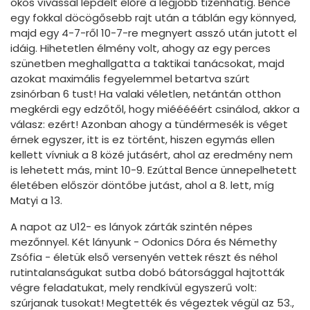
okos vívással lépdelt előre a legjobb tizenhatig. Bence
egy fokkal döcögősebb rajt után a táblán egy könnyed,
majd egy 4-7-ről 10-7-re megnyert asszó után jutott el
idáig. Hihetetlen élmény volt, ahogy az egy perces
szünetben meghallgatta a taktikai tanácsokat, majd
azokat maximális fegyelemmel betartva szúrt
zsinórban 6 tust! Ha valaki véletlen, netántán otthon
megkérdi egy edzőtől, hogy miééééért csinálod, akkor a
válasz: ezért! Azonban ahogy a tündérmesék is véget
érnek egyszer, itt is ez történt, hiszen egymás ellen
kellett vívniuk a 8 közé jutásért, ahol az eredmény nem
is lehetett más, mint 10-9. Ezúttal Bence ünnepelhetett
életében először döntőbe jutást, ahol a 8. lett, míg
Matyi a 13.
A napot az U12- es lányok zárták szintén népes
mezőnnyel. Két lányunk - Odonics Dóra és Némethy
Zsófia - életük első versenyén vettek részt és néhol
rutintalanságukat sutba dobó bátorsággal hajtották
végre feladatukat, mely rendkívül egyszerű volt:
szúrjanak tusokat! Megtették és végeztek végül az 53.,