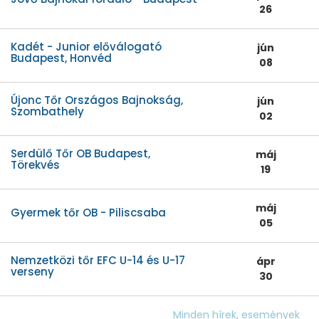
26
Kadét - Junior előválogató
jún
Budapest, Honvéd
08
Újonc Tőr Országos Bajnokság,
jún
Szombathely
02
Serdülő Tőr OB Budapest,
máj
Törekvés
19
máj
Gyermek tőr OB - Piliscsaba
05
Nemzetközi tőr EFC U-14 és U-17
ápr
verseny
30
Minden hírek, események