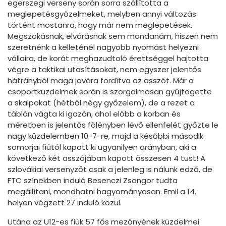
egerszegi verseny során sorra szállította a
meglepetésgyőzelmeket, melyben annyi változás
történt mostanra, hogy már nem meglepetések.
Megszokásnak, elvárásnak sem mondanám, hiszen nem
szeretnénk a kelleténél nagyobb nyomást helyezni
vállaira, de korát meghazudtoló érettséggel hajtotta
végre a taktikai utasításokat, nem egyszer jelentős
hátrányból maga javára fordítva az asszót. Már a
csoportküzdelmek során is szorgalmasan gyűjtögette
a skalpokat (hétből négy győzelem), de a rezet a
táblán vágta ki igazán, ahol előbb a korban és
méretben is jelentős fölényben lévő ellenfelét győzte le
nagy küzdelemben 10-7-re, majd a későbbi második
somorjai fiútól kapott ki ugyanilyen arányban, aki a
következő két asszójában kapott összesen 4 tust! A
szlovákiai versenyzőt csak a jelenleg is nálunk edző, de
FTC színekben induló Besenczi Zsongor tudta
megállítani, mondhatni hagyományosan. Emil a 14.
helyen végzett 27 induló közül.
Utána az U12-es fiúk 57 fős mezőnyének küzdelmei