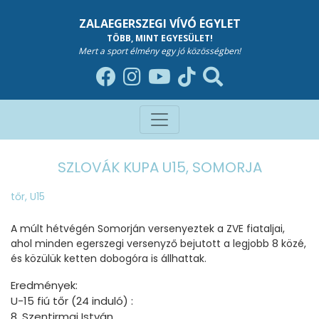
ZALAEGERSZEGI VÍVÓ EGYLET
TÖBB, MINT EGYESÜLET!
Mert a sport élmény egy jó közösségben!
SZLOVÁK KUPA U15, SOMORJA
tőr
,
U15
A múlt hétvégén Somorján versenyeztek a ZVE fiataljai,
ahol minden egerszegi versenyző bejutott a legjobb 8 közé,
és közülük ketten dobogóra is állhattak.
Eredmények:
U-15 fiú tőr (24 induló) :
8. Szentirmai István