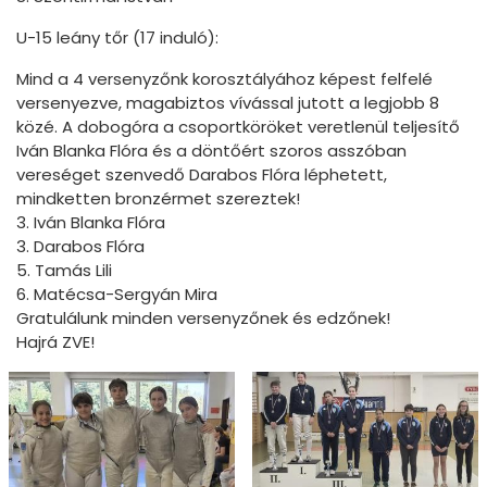
U-15 leány tőr (17 induló):
Mind a 4 versenyzőnk korosztályához képest felfelé
versenyezve, magabiztos vívással jutott a legjobb 8
közé. A dobogóra a csoportköröket veretlenül teljesítő
Iván Blanka Flóra és a döntőért szoros asszóban
vereséget szenvedő Darabos Flóra léphetett,
mindketten bronzérmet szereztek!
3. Iván Blanka Flóra
3. Darabos Flóra
5. Tamás Lili
6. Matécsa-Sergyán Mira
Gratulálunk minden versenyzőnek és edzőnek!
Hajrá ZVE!