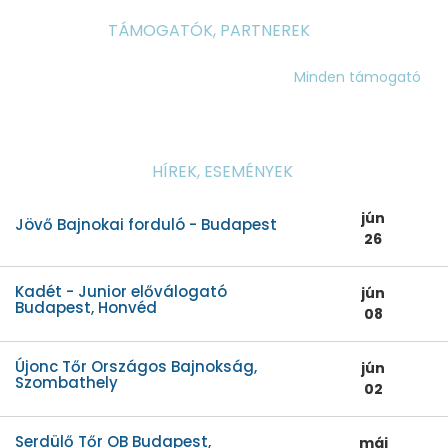
TÁMOGATÓK, PARTNEREK
Minden támogató
HÍREK, ESEMÉNYEK
jún
Jövő Bajnokai forduló - Budapest
26
Kadét - Junior előválogató
jún
Budapest, Honvéd
08
Újonc Tőr Országos Bajnokság,
jún
Szombathely
02
Serdülő Tőr OB Budapest,
máj