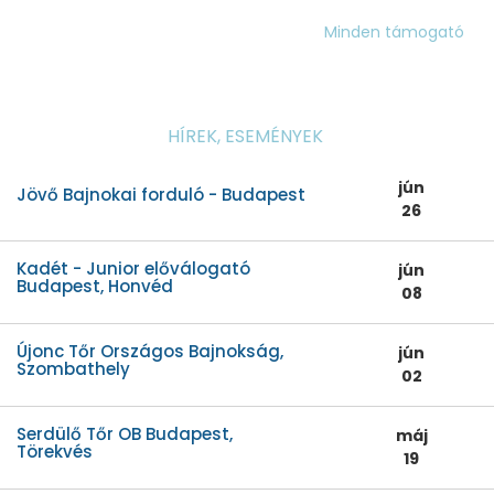
Minden támogató
HÍREK, ESEMÉNYEK
jún
Jövő Bajnokai forduló - Budapest
26
Kadét - Junior előválogató
jún
Budapest, Honvéd
08
Újonc Tőr Országos Bajnokság,
jún
Szombathely
02
Serdülő Tőr OB Budapest,
máj
Törekvés
19