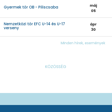
máj
Gyermek tőr OB - Piliscsaba
05
Nemzetközi tőr EFC U-14 és U-17
ápr
verseny
30
Minden hírek, események
KÖZÖSSÉG