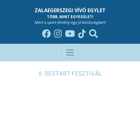
ZALAEGERSZEGI VÍVÓ EGYLET
TÖBB, MINT EGYESÜLET!
Mert a sport élmény egy jó közösségben!
II. RESTART FESZTIVÁL